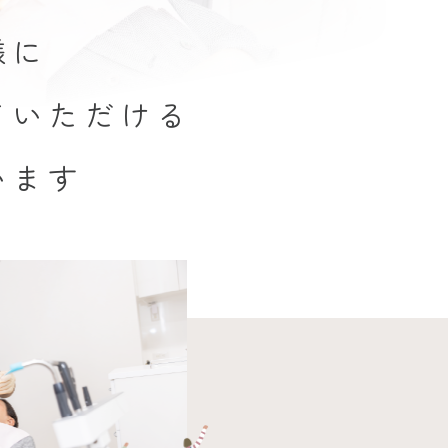
様に
ていただける
います